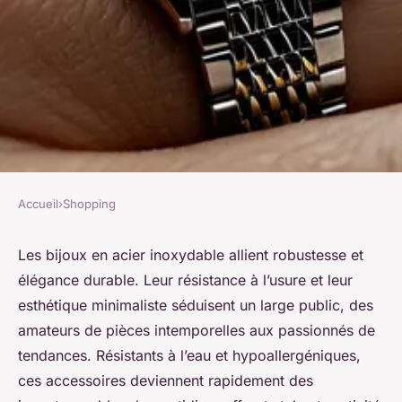
Accueil
›
Shopping
SHOPPING
Bijoux acier inoxydable :
Les bijoux en acier inoxydable allient robustesse et
élégance durable. Leur résistance à l’usure et leur
durabilité et style intemporel
esthétique minimaliste séduisent un large public, des
amateurs de pièces intemporelles aux passionnés de
Victor
•
30 juin 2025
•
7 min de lecture
tendances. Résistants à l’eau et hypoallergéniques,
ces accessoires deviennent rapidement des