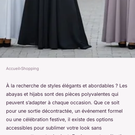
Accueil
›
Shopping
SHOPPING
Découvrez des abayas et
À la recherche de styles élégants et abordables ? Les
abayas et hijabs sont des pièces polyvalentes qui
hijabs pas chers pour chaque
peuvent s’adapter à chaque occasion. Que ce soit
occasion !
pour une sortie décontractée, un événement formel
ou une célébration festive, il existe des options
Victor
•
6 novembre 2024
•
8 min de lecture
accessibles pour sublimer votre look sans