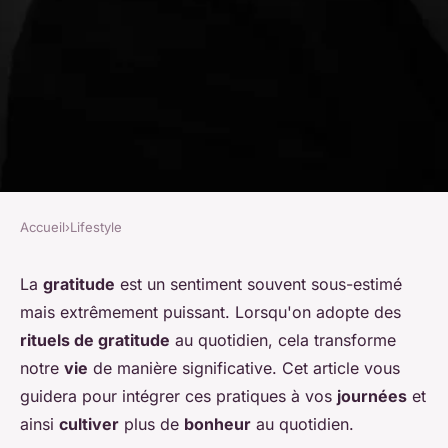
Accueil
›
Lifestyle
LIFESTYLE
Comment intégrer des rituels
La
gratitude
est un sentiment souvent sous-estimé
mais extrêmement puissant. Lorsqu'on adopte des
de gratitude dans sa routine
rituels de gratitude
au quotidien, cela transforme
quotidienne pour plus de
notre
vie
de manière significative. Cet article vous
bonheur?
guidera pour intégrer ces pratiques à vos
journées
et
ainsi
cultiver
plus de
bonheur
au quotidien.
Victor
•
25 juin 2024
•
6 min de lecture